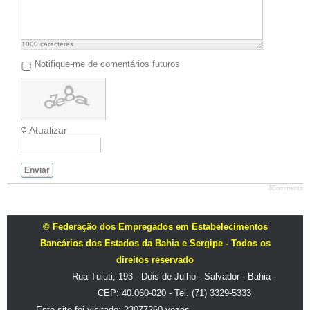
1000
caracteres
Notifique-me de comentários futuros
Atualizar
Enviar
JComments
© Federação dos Empregados em Estabelecimentos
Bancários dos Estados da Bahia e Sergipe - Todos os
direitos reservado
Rua Tuiuti, 193 - Dois de Julho - Salvador - Bahia -
CEP: 40.060-020 - Tel. (71) 3329-5333
- Este site foi visitado: 23077260 vezes