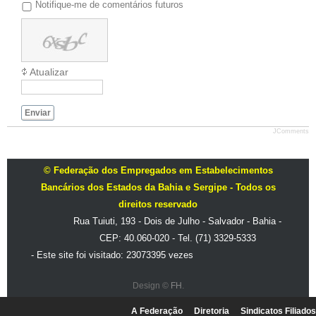
Notifique-me de comentários futuros
Atualizar
Enviar
JComments
© Federação dos Empregados em Estabelecimentos
Bancários dos Estados da Bahia e Sergipe - Todos os
direitos reservado
Rua Tuiuti, 193 - Dois de Julho - Salvador - Bahia -
CEP: 40.060-020 - Tel. (71) 3329-5333
- Este site foi visitado: 23073395 vezes
Design ©
FH
.
A Federação
Diretoria
Sindicatos Filiados