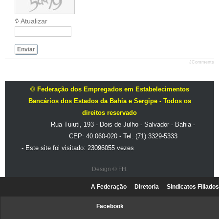
Atualizar
Enviar
JComments
© Federação dos Empregados em Estabelecimentos
Bancários dos Estados da Bahia e Sergipe - Todos os
direitos reservado
Rua Tuiuti, 193 - Dois de Julho - Salvador - Bahia -
CEP: 40.060-020 - Tel. (71) 3329-5333
- Este site foi visitado: 23096055 vezes
Design ©
FH
.
A Federação
Diretoria
Sindicatos Filiados
Facebook