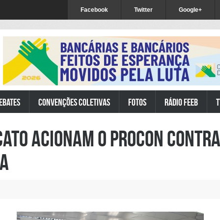
Facebook
Twitter
Google+
ebates
Convenções Coletivas
Fotos
Rádio FEEB
T
icato acionam o Procon contr
ia