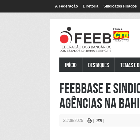
A Federação
Diretoria
Sindicatos Filiados
Início
Destaques
Temas e D
Feebbase e sind
agências na Bah
23/09/2025