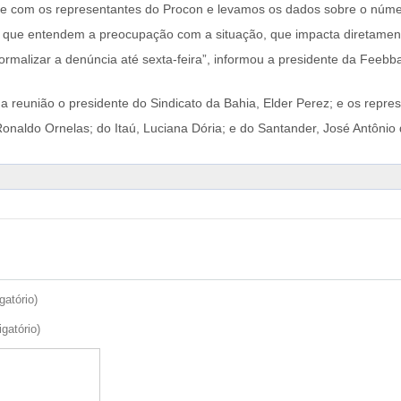
e com os representantes do Procon e levamos os dados sobre o númer
m que entendem a preocupação com a situação, que impacta diretame
malizar a denúncia até sexta-feira”, informou a presidente da Feebb
a reunião o presidente do Sindicato da Bahia, Elder Perez; e os repr
aldo Ornelas; do Itaú, Luciana Dória; e do Santander, José Antônio 
gatório)
igatório)