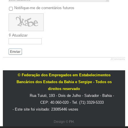
Notifique-me de comentários futuros
Atualizar
Enviar
JComments
© Federação dos Empregados em Estabelecimentos
Bancários dos Estados da Bahia e Sergipe - Todos os
direitos reservado
Rua Tuiuti, 193 - Dois de Julho - Salvador - Bahia -
CEP: 40.060-020 - Tel. (71) 3329-5333
- Este site foi visitado: 23085446 vezes
Design ©
FH
.