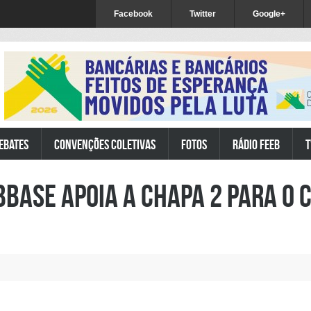
Facebook
Twitter
Google+
ebates
Convenções Coletivas
Fotos
Rádio FEEB
T
bbase apoia a Chapa 2 para o 