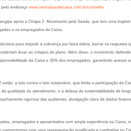
a pelo endereço
www.centralsaudecaixa.com.br/conselho
.
ergipe apoia a Chapa 2 -Movimento pela Saúde, que tem uma trajetór
gadas e os empregados da Caixa.
ecisiva para impedir a cobrança por faixa etária, barrar os reajustes 
poderiam levar ao colapso do plano. Além disso, o movimento defende 
ponsabilidade da Caixa e 30% dos empregados, garantindo acesso a
estão: a luta contra o teto estatutário, que limita a participação da Ca
 da qualidade do atendimento; e a defesa da sustentabilidade de lon
hamento rigoroso das auditorias, divulgação clara de dados financei
das, empregados e aposentados com ampla experiência na Caixa, no
 o compromisso com uma representação qualificada e combativa no Co