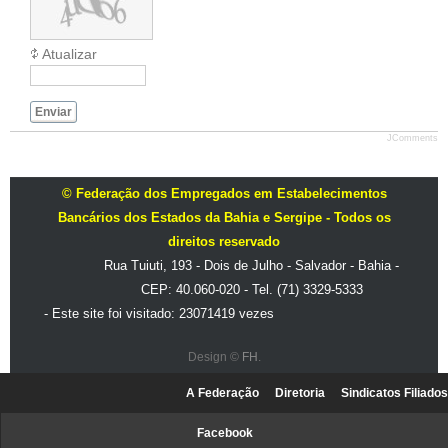
Atualizar
Enviar
JComments
© Federação dos Empregados em Estabelecimentos
Bancários dos Estados da Bahia e Sergipe - Todos os
direitos reservado
Rua Tuiuti, 193 - Dois de Julho - Salvador - Bahia -
CEP: 40.060-020 - Tel. (71) 3329-5333
- Este site foi visitado: 23071419 vezes
Design ©
FH
.
A Federação
Diretoria
Sindicatos Filiados
Facebook