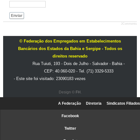
Enviar
JComments
© Federação dos Empregados em Estabelecimentos
Bancários dos Estados da Bahia e Sergipe - Todos os
direitos reservado
Rua Tuiuti, 193 - Dois de Julho - Salvador - Bahia -
CEP: 40.060-020 - Tel. (71) 3329-5333
- Este site foi visitado: 23090183 vezes
Design ©
FH
.
A Federação
Diretoria
Sindicatos Filiados
Facebook
Twitter