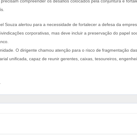
s precisam compreender os desafios colocados pela conjuntura e fortal
ís.
l Souza alertou para a necessidade de fortalecer a defesa da empresa
vindicações corporativas, mas deve incluir a preservação do papel soci
anco.
unidade. O dirigente chamou atenção para o risco de fragmentação da
l unificada, capaz de reunir gerentes, caixas, tesoureiros, engenheiro
.