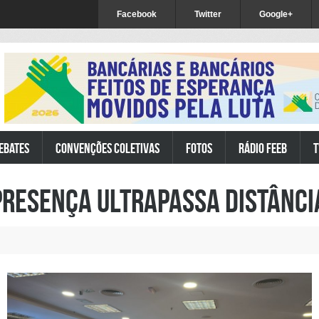
Facebook
Twitter
Google+
ebates
Convenções Coletivas
Fotos
Rádio FEEB
T
presença ultrapassa distânci