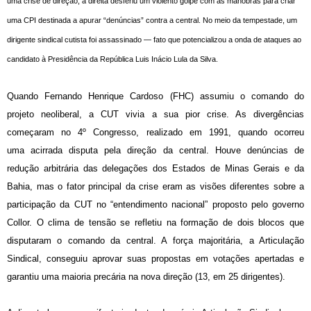
uma crise de direção, a direita desferiu um violento golpe com as manobras para criar
uma CPI destinada a apurar “denúncias” contra a central. No meio da tempestade, um
dirigente sindical cutista foi assassinado — fato que potencializou a onda de ataques ao
candidato à Presidência da República Luis Inácio Lula da Silva.
Quando Fernando Henrique Cardoso (FHC) assumiu o comando do
projeto neoliberal, a CUT vivia a sua pior crise. As divergências
começaram no 4º Congresso, realizado em 1991, quando ocorreu
uma acirrada disputa pela direção da central. Houve denúncias de
redução arbitrária das delegações dos Estados de Minas Gerais e da
Bahia, mas o fator principal da crise eram as visões diferentes sobre a
participação da CUT no “entendimento nacional” proposto pelo governo
Collor. O clima de tensão se refletiu na formação de dois blocos que
disputaram o comando da central. A força majoritária, a Articulação
Sindical, conseguiu aprovar suas propostas em votações apertadas e
garantiu uma maioria precária na nova direção (13, em 25 dirigentes).