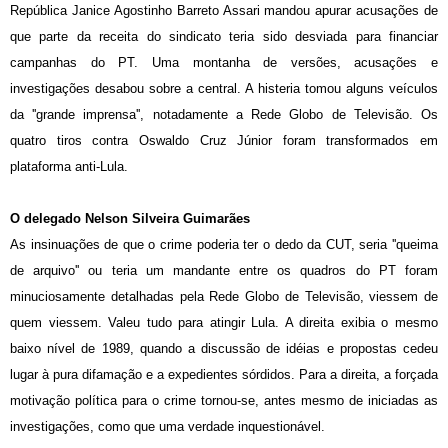
República Janice Agostinho Barreto Assari mandou apurar acusações de
que parte da receita do sindicato teria sido desviada para financiar
campanhas do PT. Uma montanha de versões, acusações e
investigações desabou sobre a central. A histeria tomou alguns veículos
da ''grande imprensa'', notadamente a Rede Globo de Televisão. Os
quatro tiros contra Oswaldo Cruz Júnior foram transformados em
plataforma anti-Lula.
O delegado Nelson Silveira Guimarães
As insinuações de que o crime poderia ter o dedo da CUT, seria ''queima
de arquivo'' ou teria um mandante entre os quadros do PT foram
minuciosamente detalhadas pela Rede Globo de Televisão, viessem de
quem viessem. Valeu tudo para atingir Lula. A direita exibia o mesmo
baixo nível de 1989, quando a discussão de idéias e propostas cedeu
lugar à pura difamação e a expedientes sórdidos. Para a direita, a forçada
motivação política para o crime tornou-se, antes mesmo de iniciadas as
investigações, como que uma verdade inquestionável.