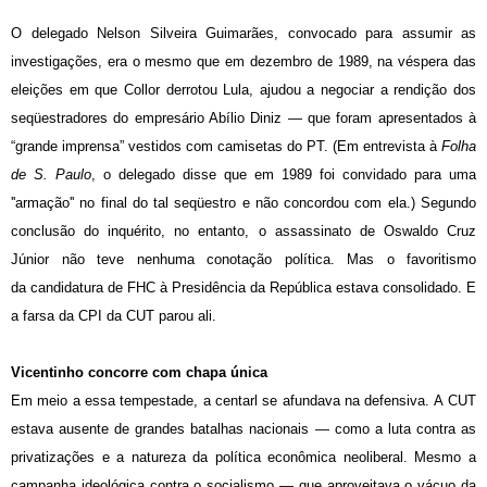
O delegado Nelson Silveira Guimarães, convocado para assumir as
investigações, era o mesmo que em dezembro de 1989, na véspera das
eleições em que Collor derrotou Lula, ajudou a negociar a rendição dos
seqüestradores do empresário Abílio Diniz — que foram apresentados à
“grande imprensa” vestidos com camisetas do PT. (Em entrevista à
Folha
de S. Paulo
, o delegado disse que em 1989 foi convidado para uma
''armação'' no final do tal seqüestro e não concordou com ela.) Segundo
conclusão do inquérito, no entanto, o assassinato de Oswaldo Cruz
Júnior não teve nenhuma conotação política. Mas o favoritismo
da candidatura de FHC à Presidência da República estava consolidado. E
a farsa da CPI da CUT parou ali.
Vicentinho concorre com chapa única
Em meio a essa tempestade, a centarl se afundava na defensiva. A CUT
estava ausente de grandes batalhas nacionais — como a luta contra as
privatizações e a natureza da política econômica neoliberal. Mesmo a
campanha ideológica contra o socialismo — que aproveitava o vácuo da