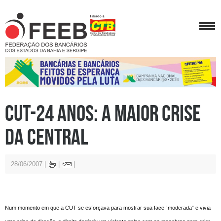
CUT-24 anos: a maior crise
da central
28/06/2007
Num momento em que a CUT se esforçava para mostrar sua face “moderada” e vivia