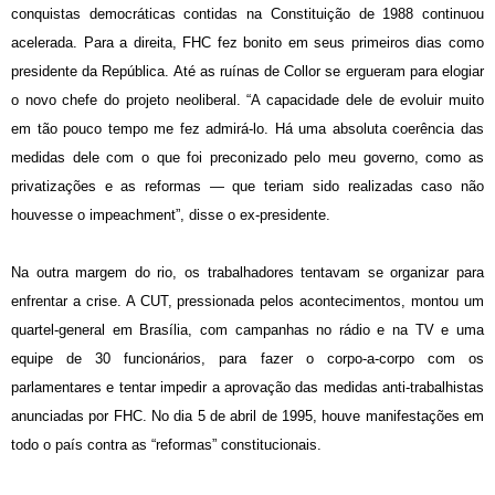
conquistas democráticas contidas na Constituição de 1988 continuou
acelerada. Para a direita, FHC fez bonito em seus primeiros dias como
presidente da República. Até as ruínas de Collor se ergueram para elogiar
o novo chefe do projeto neoliberal. “A capacidade dele de evoluir muito
em tão pouco tempo me fez admirá-lo. Há uma absoluta coerência das
medidas dele com o que foi preconizado pelo meu governo, como as
privatizações e as reformas — que teriam sido realizadas caso não
houvesse o impeachment”, disse o ex-presidente.
Na outra margem do rio, os trabalhadores tentavam se organizar para
enfrentar a crise. A CUT, pressionada pelos acontecimentos, montou um
quartel-general em Brasília, com campanhas no rádio e na TV e uma
equipe de 30 funcionários, para fazer o corpo-a-corpo com os
parlamentares e tentar impedir a aprovação das medidas anti-trabalhistas
anunciadas por FHC. No dia 5 de abril de 1995, houve manifestações em
todo o país contra as “reformas” constitucionais.