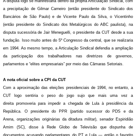
A disputa logo se manifestaria dentro da própria Articulação Sindical, com
a precipitação de Gilmar Carneiro (então presidente do Sindicato dos
Bancários de São Paulo) e de Vicente Paulo da Silva, o Vicentinho
(então presidente do Sindicato dos Metalúrgicos do ABC paulista), na
disputa sucessória de Jair Meneguelli, o presidente da CUT desde a sua
fundação. Isso muito antes do 5º Congresso da central, que se realizaria
em 1994. Ao mesmo tempo, a Articulação Sindical defendia a ampliação
da participação dos trabalhadores nas diretrizes de governos,
parlamentos e “elites empresariais” por meio das Câmaras Setoriais.
A nota oficial sobre a CPI da CUT
Com a aproximação das eleições presidenciais de 1994, no entanto, a
CUT logo sentiria o peso do jogo sujo que mais uma vez a
direita promoveria para impedir a chegada de Lula à presidência da
República. O presidente do PPR (partido sucessor do PDS e da
Arena, organizações originárias da ditadura militar), senador Espiridião
Amim (SC), disse à Rede Globo de Televisão que dispunha de
documentos acusando parlamentares do PT e Lula — então o favorito