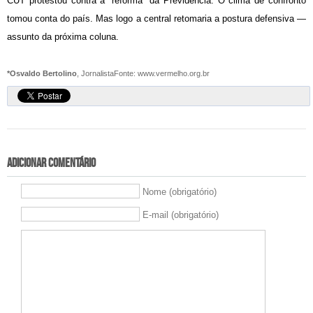
CUT protestou contra a “reforma” da Previdência. O clima de confronto
tomou conta do país. Mas logo a central retomaria a postura defensiva —
assunto da próxima coluna.
*Osvaldo Bertolino
, Jornalista
Fonte: www.vermelho.org.br
Adicionar comentário
Nome (obrigatório)
E-mail (obrigatório)