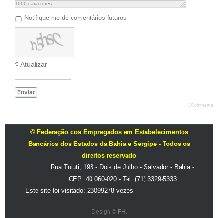
1000
caracteres
Notifique-me de comentários futuros
Atualizar
Enviar
JComments
© Federação dos Empregados em Estabelecimentos
Bancários dos Estados da Bahia e Sergipe - Todos os
direitos reservado
Rua Tuiuti, 193 - Dois de Julho - Salvador - Bahia -
CEP: 40.060-020 - Tel. (71) 3329-5333
- Este site foi visitado: 23099278 vezes
Design ©
FH
.